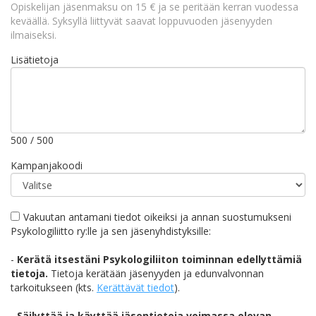
Opiskelijan jäsenmaksu on 15 € ja se peritään kerran vuodessa
keväällä. Syksyllä liittyvät saavat loppuvuoden jäsenyyden
ilmaiseksi.
Lisätietoja
500
/
500
Kampanjakoodi
Vakuutan antamani tiedot oikeiksi ja annan suostumukseni
Psykologiliitto ry:lle ja sen jäsenyhdistyksille:
-
Kerätä itsestäni Psykologiliiton toiminnan edellyttämiä
tietoja.
Tietoja kerätään jäsenyyden ja edunvalvonnan
tarkoitukseen (kts.
Kerättävät tiedot
).
-
Säilyttää ja käyttää jäsentietoja voimassa olevan