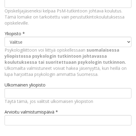
Opiskelijajäseneksi kelpaa PsM-tutkintoon johtava koulutus.
Tämä lomake on tarkoitettu vain perustutkintokoulutuksessa
opiskeleville.
Yliopisto
*
Psykologiliittoon voi liittyä opiskellessaan
suomalaisessa
yliopistossa psykologin tutkintoon johtavassa
koulutuksessa tai suoritettuaan psykologin tutkinnon.
Ulkomailta valmistuneet voivat hakea jäsenyyttä, kun heillä on
lupa harjoittaa psykologin ammattia Suomessa.
Ulkomainen yliopisto
Täytä tämä, jos valitsit ulkomaisen yliopiston
Arvioitu valmistumispäivä
*