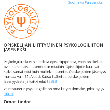
Suomeksi
På svenska
OPISKELIJAN LIITTYMINEN PSYKOLOGILIITON
JÄSENEKSI
Psykologiliitolla ei ole erillisiä opiskelijajäseniä, vaan opiskelijat
ovat samanlaisia jäseniä kuin muutkin. Opiskelijoille kuuluvat
kaikki samat edut kuin muillekin jäsenille. Opiskelijoiden jäsenyys
maksaa vain 15e/vuosi. Katso lisätietoa opiskelijoiden
jäsenyydestä ja kaikki edut
täältä!
Valmistuneille psykologeille on oma liittymislomake, joka löytyy
täältä.
Omat tiedot