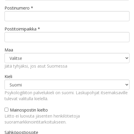
Postinumero
*
Postitoimipaikka
*
Maa
Jätä tyhjäksi, jos asut Suomessa
Kieli
Psykologiliiton palvelukieli on suomi. Laskupohjat itsemaksaville
tulevat valitulla kielellä.
Mainospostin kielto
Liitto ei luovuta jäsenten henkilötietoja
suoramarkkinointitarkoitukseen.
Sähköpostiosoite